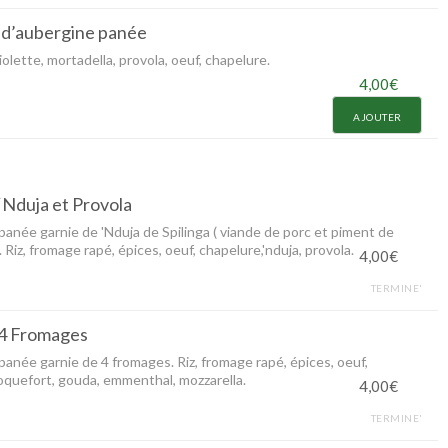
 d’aubergine panée
olette, mortadella, provola, oeuf, chapelure.
4,00€
AJOUTER
‘Nduja et Provola
 panée garnie de 'Nduja de Spilinga ( viande de porc et piment de
. Riz, fromage rapé, épices, oeuf, chapelure,'nduja, provola.
4,00€
TERMINE'
 4 Fromages
 panée garnie de 4 fromages. Riz, fromage rapé, épices, oeuf,
oquefort, gouda, emmenthal, mozzarella.
4,00€
TERMINE'