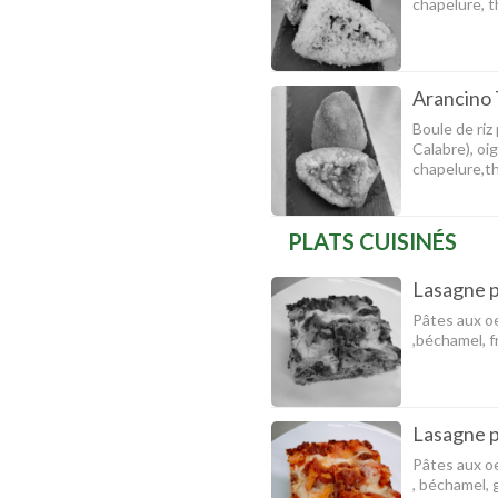
chapelure, t
Arancino
Boule de riz
Calabre), oi
chapelure,th
PLATS CUISINÉS
Lasagne p
Pâtes aux oe
,béchamel, 
Lasagne p
Pâtes aux oe
, béchamel, 