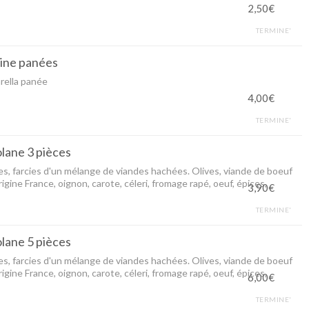
2,50€
TERMINE'
ine panées
rella panée
4,00€
TERMINE'
olane 3 pièces
s, farcies d'un mélange de viandes hachées. Olives, viande de boeuf
rigine France, oignon, carote, céleri, fromage rapé, oeuf, épices,
3,90€
TERMINE'
olane 5 pièces
s, farcies d'un mélange de viandes hachées. Olives, viande de boeuf
rigine France, oignon, carote, céleri, fromage rapé, oeuf, épices,
6,00€
TERMINE'