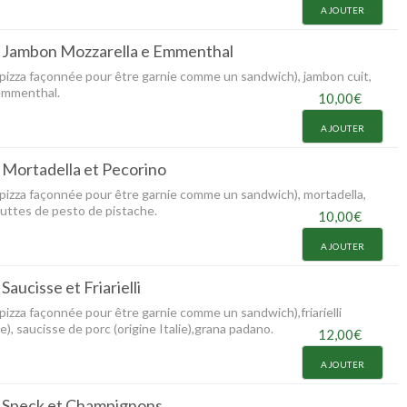
AJOUTER
 Jambon Mozzarella e Emmenthal
 pizza façonnée pour être garnie comme un sandwich), jambon cuit,
 emmenthal.
10,00€
AJOUTER
Mortadella et Pecorino
 pizza façonnée pour être garnie comme un sandwich), mortadella,
uttes de pesto de pistache.
10,00€
AJOUTER
aucisse et Friarielli
 pizza façonnée pour être garnie comme un sandwich),friarielli
e), saucisse de porc (origine Italie),grana padano.
12,00€
AJOUTER
 Speck et Champignons