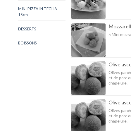
MINI PIZZA IN TEGLIA
15cm
Mozzarell
DESSERTS
5 Mini mozza
BOISSONS
Olive asc
Olives panée
et de porc o
chapelure.
Olive asc
Olives panée
et de porc o
chapelure.