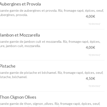
Aubergines et Provola
 panée garnie de aubergines et provola. Riz, fromage rapé, épices, oeuf,
ubergines, provola.
4,00€
TERMINE'
Jambon et Mozzarella
 panée garnie de jambon cuit et mozzarella. Riz, fromage rapé, épices,
ure, jambon cuit, mozzarella.
4,00€
TERMINE'
Pistache
 panée garnie de pistache et béchamel. Riz, fromage rapé, épices, oeuf,
istache, béchamel.
4,50€
TERMINE'
Thon Oignon Olives
 panée garnie de thon, oignon ,olives. Riz, fromage rapè, épices, oeuf,