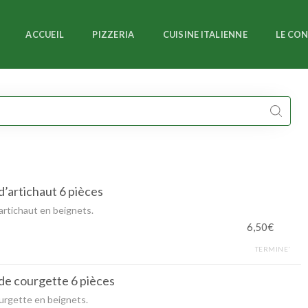
ACCUEIL
PIZZERIA
CUISINE ITALIENNE
LE CO
d’artichaut 6 pièces
artichaut en beignets.
6,50€
TERMINE'
de courgette 6 pièces
urgette en beignets.