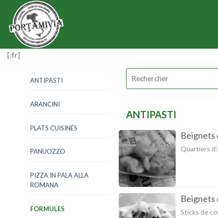
Skip
to
content
[:fr]
ANTIPASTI
ARANCINI
ANTIPASTI
PLATS CUISINÉS
Beignets 
Quartiers d'
PANUOZZO
PIZZA IN PALA ALLA
ROMANA
Beignets 
FORMULES
Sticks de co