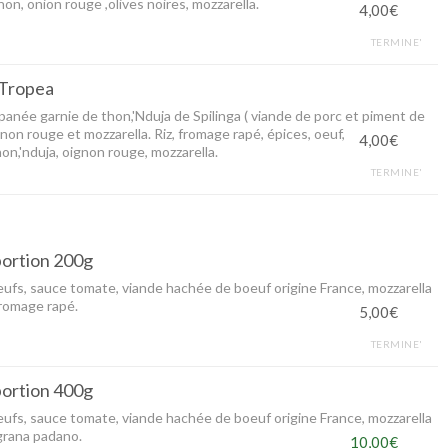
hon, onion rouge ,olives noires, mozzarella.
4,00€
TERMINE'
 Tropea
 panée garnie de thon,'Nduja de Spilinga ( viande de porc et piment de
gnon rouge et mozzarella. Riz, fromage rapé, épices, oeuf,
4,00€
on,'nduja, oignon rouge, mozzarella.
TERMINE'
ortion 200g
ufs, sauce tomate, viande hachée de boeuf origine France, mozzarella
fromage rapé.
5,00€
TERMINE'
ortion 400g
ufs, sauce tomate, viande hachée de boeuf origine France, mozzarella
grana padano.
10,00€