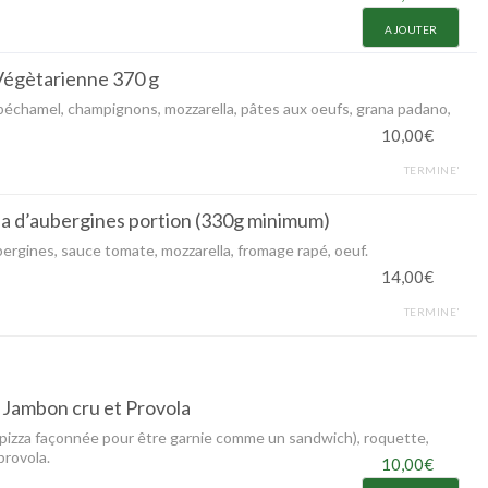
AJOUTER
Végètarienne 370 g
béchamel, champignons, mozzarella, pâtes aux oeufs, grana padano,
10,00€
TERMINE'
a d’aubergines portion (330g minimum)
bergines, sauce tomate, mozzarella, fromage rapé, oeuf.
14,00€
TERMINE'
Jambon cru et Provola
 pizza façonnée pour être garnie comme un sandwich), roquette,
provola.
10,00€